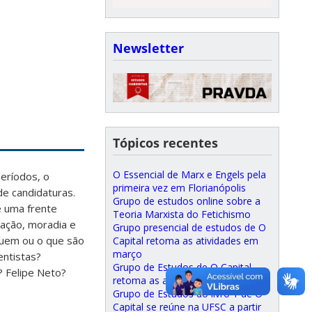
Newsletter
Tópicos recentes
O Essencial de Marx e Engels pela
eríodos, o
primeira vez em Florianópolis
e candidaturas.
Grupo de estudos online sobre a
e uma frente
Teoria Marxista do Fetichismo
cação, moradia e
Grupo presencial de estudos de O
quem ou o que são
Capital retoma as atividades em
março
entistas?
Grupo de Estudos de O Capital
? Felipe Neto?
retoma as atividades em agosto
Grupo de Estudos do livro 1 de O
Capital se reúne na UFSC a partir