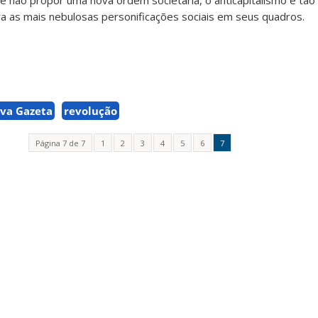
 de não propor uma nova ordem societária, o anticapitalismo é tão
ra as mais nebulosas personificações sociais em seus quadros.
va Gazeta
revolução
Página 7 de 7
1
2
3
4
5
6
7