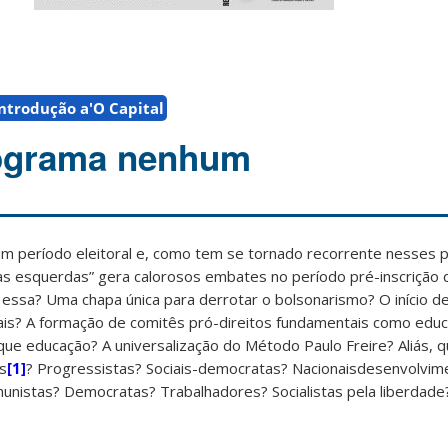
ntrodução a'O Capital
rograma nenhum
 período eleitoral e, como tem se tornado recorrente nesses p
as esquerdas” gera calorosos embates no período pré-inscrição d
a essa? Uma chapa única para derrotar o bolsonarismo? O início d
rais? A formação de comitês pró-direitos fundamentais como edu
que educação? A universalização do Método Paulo Freire? Aliás, 
as
[1]
? Progressistas? Sociais-democratas? Nacionaisdesenvolvim
munistas? Democratas? Trabalhadores? Socialistas pela liberdade