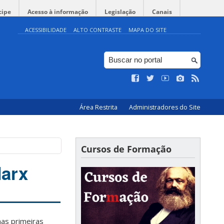
cipe
Acesso à informação
Legislação
Canais
ACESSIBILIDADE
ALTO CONTRASTE
MAPA DO SITE
Área Restrita
Administradores do Site
Cursos de Formação
Marx
as primeiras