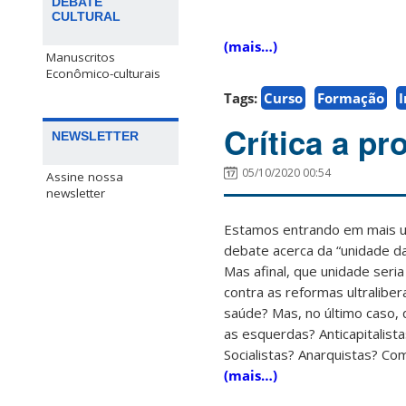
DEBATE
CULTURAL
(mais…)
Manuscritos
Econômico-culturais
Tags:
Curso
Formação
I
Crítica a p
NEWSLETTER
05/10/2020 00:54
Assine nossa
newsletter
Estamos entrando em mais um
debate acerca da “unidade d
Mas afinal, que unidade seri
contra as reformas ultralibe
saúde? Mas, no último caso, 
as esquerdas? Anticapitalist
Socialistas? Anarquistas? Co
(mais…)