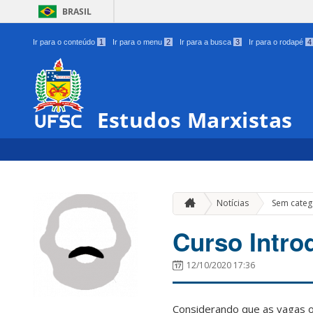
BRASIL
Ir para o conteúdo
1
Ir para o menu
2
Ir para a busca
3
Ir para o rodapé
4
Estudos Marxistas
Notícias
Sem categ
Curso Intro
12/10/2020 17:36
Considerando que as vagas o