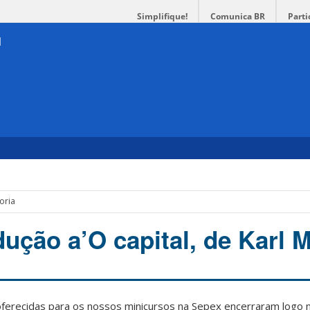
Simplifique!
Comunica BR
Parti
oria
dução a’O capital, de Karl 
ferecidas para os nossos minicursos na Sepex encerraram logo n