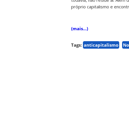
todavia, não reside ai. Além
próprio capitalismo e encont
(mais…)
Tags:
anticapitalismo
No