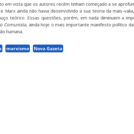
nto em vista que os autores recém tinham começado a se aprofu
a e Marx ainda não havia desenvolvido a sua teoria da mais-valia,
uço teórico. Essas questões, porém, em nada diminuem a impor
to Comunista
, ainda hoje o mais importante manifesto político d
ção humana.
a
marxismo
Nova Gazeta