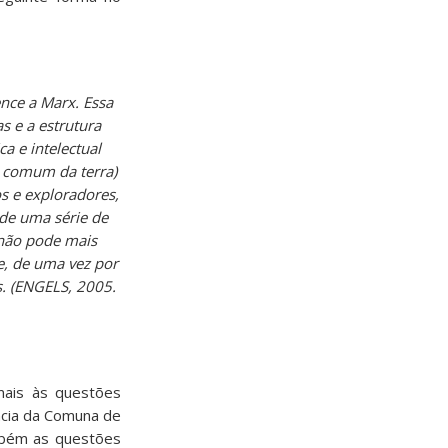
nce a Marx. Essa
s e a estrutura
a e intelectual
 comum da terra)
os e exploradores,
 de uma série de
 não pode mais
e, de uma vez por
s. (ENGELS, 2005.
mais às questões
ncia da Comuna de
mbém as questões