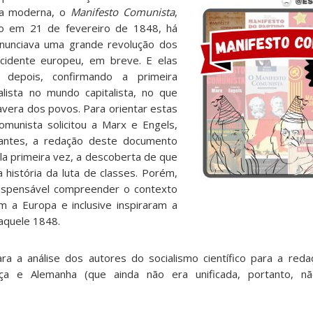
ria moderna, o
Manifesto Comunista
,
do em 21 de fevereiro de 1848, há
nunciava uma grande revolução dos
cidente europeu, em breve. E elas
depois, confirmando a primeira
alista no mundo capitalista, no que
avera dos povos. Para orientar estas
comunista solicitou a Marx e Engels,
tantes, a redação deste documento
la primeira vez, a descoberta de que
 história da luta de classes. Porém,
dispensável compreender o contexto
m a Europa e inclusive inspiraram a
naquele 1848.
ara a análise dos autores do socialismo científico para a re
ança e Alemanha (que ainda não era unificada, portanto, 