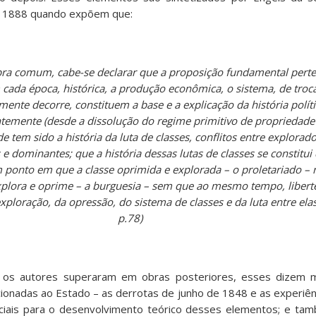
de 1888 quando expõem que:
ra comum, cabe-se declarar que a proposição fundamental perte
cada época, histórica, a produção econômica, o sistema, de troca
mente decorre, constituem a base e a explicação da história polític
temente (desde a dissolução do regime primitivo de propriedade
 tem sido a história da luta de classes, conflitos entre explorad
e dominantes; que a história dessas lutas de classes se constitui
m ponto em que a classe oprimida e explorada – o proletariado –
 explora e oprime – a burguesia – sem que ao mesmo tempo, libert
xploração, da opressão, do sistema de classes e da luta entre ela
p.78)
os autores superaram em obras posteriores, esses dizem 
acionadas ao Estado – as derrotas de junho de 1848 e as experiê
iais para o desenvolvimento teórico desses elementos; e ta