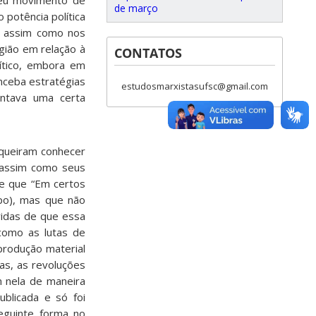
 seu movimento de
de março
 potência política
, assim como nos
gião em relação à
CONTATOS
lítico, embora em
nceba estratégias
estudosmarxistasufsc@gmail.com
entava uma certa
queiram conhecer
, assim como seus
se que “Em certos
po), mas que não
vidas de que essa
como as lutas de
produção material
cas, as revoluções
m nela de maneira
ublicada e só foi
eguinte forma no