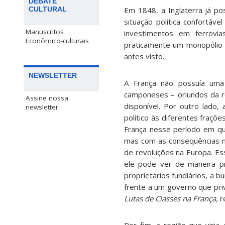
DEBATE
Em 1848, a Inglaterra já po
CULTURAL
situação política confortáve
Manuscritos
investimentos em ferrovi
Econômico-culturais
praticamente um monopólio 
antes visto.
NEWSLETTER
A França não possuía uma
camponeses – oriundos da re
Assine nossa
disponível. Por outro lad
newsletter
político às diferentes fraçõ
França nesse período em que
mas com as consequências ma
de revoluções na Europa. Es
ele pode ver de maneira pr
proprietários fundiários, a 
frente a um governo que pri
Lutas de Classes na França,
r