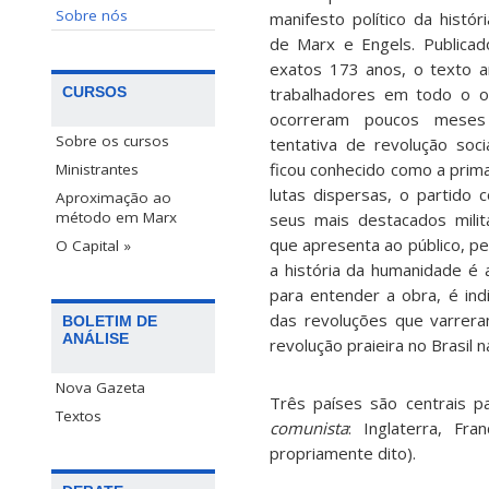
Sobre nós
manifesto político da histó
de Marx e Engels. Publica
exatos 173 anos, o texto a
trabalhadores em todo o o
CURSOS
ocorreram poucos meses 
Sobre os cursos
tentativa de revolução soci
ficou conhecido como a prim
Ministrantes
lutas dispersas, o partido 
Aproximação ao
método em Marx
seus mais destacados mili
que apresenta ao público, pe
O Capital »
a história da humanidade é a
para entender a obra, é in
das revoluções que varrera
BOLETIM DE
ANÁLISE
revolução praieira no Brasil 
Nova Gazeta
Três países são centrais p
Textos
comunista
: Inglaterra, Fr
propriamente dito).