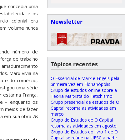
 que concedia uma
 estabelecida e os
io colonial era
Newsletter
 em volume nunca
rande número de
força de trabalho
Tópicos recentes
m amadurecimento
dos. Marx vivia na
O Essencial de Marx e Engels pela
ia e do comércio,
primeira vez em Florianópolis
nstigou uma série
Grupo de estudos online sobre a
or estar na França,
Teoria Marxista do Fetichismo
pe – enquanto os
Grupo presencial de estudos de O
Capital retoma as atividades em
vam meios de fazer
março
isa em sua obra
As
Grupo de Estudos de O Capital
retoma as atividades em agosto
Grupo de Estudos do livro 1 de O
Capital se reúne na UFSC a partir