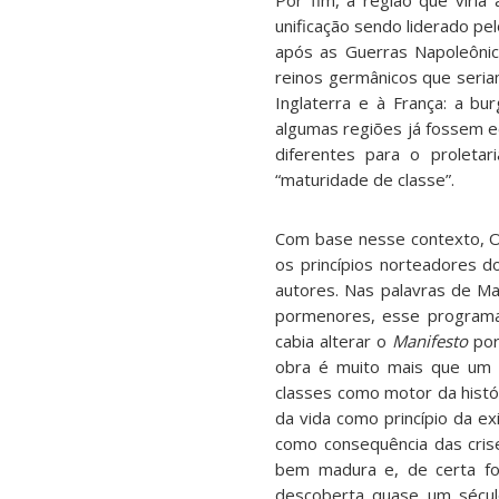
Por fim, a região que viri
unificação sendo liderado pe
após as Guerras Napoleônic
reinos germânicos que seria
Inglaterra e à França: a bu
algumas regiões já fossem e
diferentes para o proleta
“maturidade de classe”.
Com base nesse contexto,
os princípios norteadores d
autores. Nas palavras de Ma
pormenores, esse programa 
cabia alterar o
Manifesto
por
obra é muito mais que um 
classes como motor da histó
da vida como princípio da ex
como consequência das cris
bem madura e, de certa fo
descoberta quase um sécul