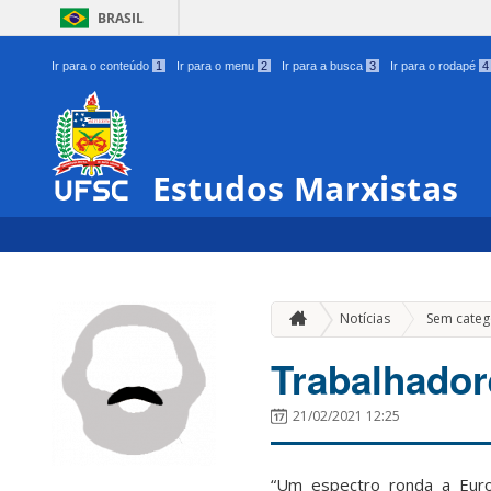
BRASIL
Ir para o conteúdo
1
Ir para o menu
2
Ir para a busca
3
Ir para o rodapé
4
Estudos Marxistas
Notícias
Sem categ
Trabalhador
21/02/2021 12:25
“Um espectro ronda a Eur