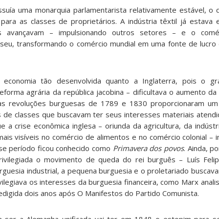
ssuía uma monarquia parlamentarista relativamente estável, o
l para as classes de proprietários. A indústria têxtil já estava
as avançavam – impulsionando outros setores – e o comérc
seu, transformando o comércio mundial em uma fonte de lucro
 economia tão desenvolvida quanto a Inglaterra, pois o g
forma agrária da república jacobina – dificultava o aumento da 
o, as revoluções burguesas de 1789 e 1830 proporcionaram u
es de classes que buscavam ter seus interesses materiais atendi
 a crise econômica inglesa – oriunda da agricultura, da indústr
is visíveis no comércio de alimentos e no comércio colonial – i
se período ficou conhecido como
Primavera dos povos
. Ainda, p
ivilegiada o movimento de queda do rei burguês – Luís Feli
burguesia industrial, a pequena burguesia e o proletariado busca
vilegiava os interesses da burguesia financeira, como Marx anal
edigida dois anos após O Manifestos do Partido Comunista.