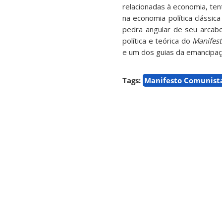
relacionadas à economia, te
na economia política clássic
pedra angular de seu arcabo
política e teórica do
Manifes
e um dos guias da emancipa
Tags:
Manifesto Comunist