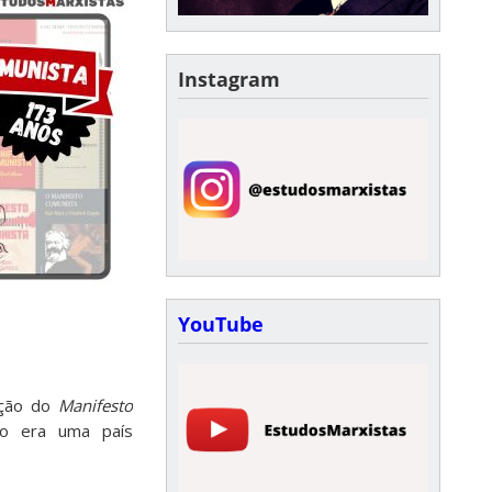
Instagram
YouTube
dação do
Manifesto
não era uma país