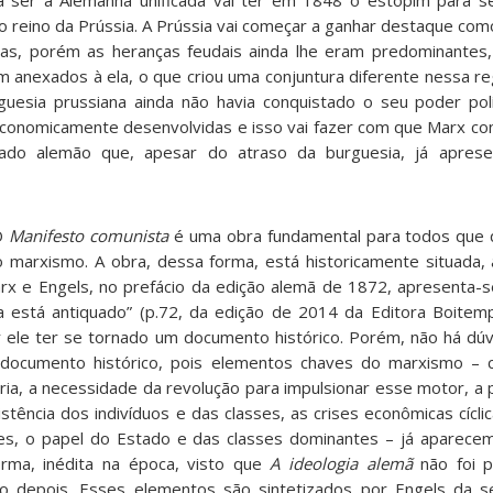
a a ser a Alemanha unificada vai ter em 1848 o estopim para
lo reino da Prússia. A Prússia vai começar a ganhar destaque como
as, porém as heranças feudais ainda lhe eram predominantes
m anexados à ela, o que criou uma conjuntura diferente nessa re
rguesia prussiana ainda não havia conquistado o seu poder po
conomicamente desenvolvidas e isso vai fazer com que Marx co
riado alemão que, apesar do atraso da burguesia, já apres
 O
Manifesto comunista
é uma obra fundamental para todos que 
o marxismo. A obra, dessa forma, está historicamente situada
rx e Engels, no prefácio da edição alemã de 1872, apresenta-
está antiquado” (p.72, da edição de 2014 da Editora Boitem
 ele ter se tornado um documento histórico. Porém, não há dú
documento histórico, pois elementos chaves do marxismo – 
ria, a necessidade da revolução para impulsionar esse motor, a 
istência dos indivíduos e das classes, as crises econômicas cícli
es, o papel do Estado e das classes dominantes – já aparece
rma, inédita na época, visto que
A ideologia alemã
não foi p
o depois. Esses elementos são sintetizados por Engels da s