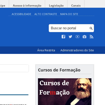
cipe
Acesso à informação
Legislação
Canais
ACESSIBILIDADE
ALTO CONTRASTE
MAPA DO SITE
Área Restrita
Administradores do Site
Cursos de Formação