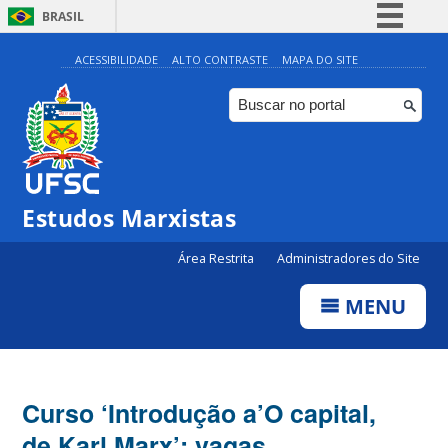
BRASIL
Simplifique!
ACESSIBILIDADE
ALTO CONTRASTE
MAPA DO SITE
Comunica BR
Participe
Acesso à informação
Legislação
Estudos Marxistas
Canais
Área Restrita
Administradores do Site
MENU
Curso ‘Introdução a’O capital,
de Karl Marx’: vagas